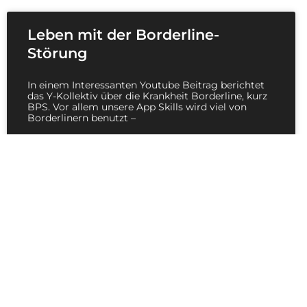
Leben mit der Borderline-
Störung
In einem Interessanten Youtube Beitrag berichtet
das Y-Kollektiv über die Krankheit Borderline, kurz
BPS. Vor allem unsere App Skills wird viel von
Borderlinern benutzt –
READ MORE »
Produkte
Vacay Gm