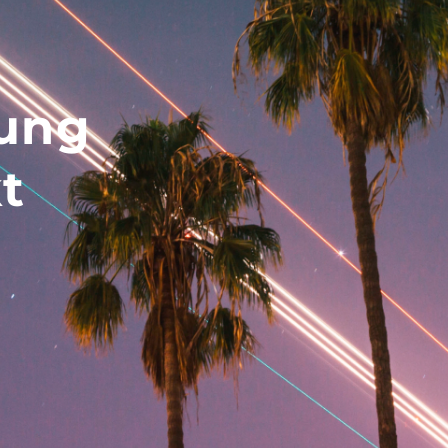
hung
t