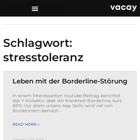
Schlagwort:
stresstoleranz
Leben mit der Borderline-Störung
In einem Interessanten Youtube Beitrag berichtet
das Y-Kollektiv über die Krankheit Borderline, kurz
BPS. Vor allem unsere App Skills wird viel von
Borderlinern benutzt –
READ MORE »
Oktober 20, 2018