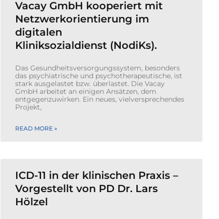
Vacay GmbH kooperiert mit
Netzwerkorientierung im
digitalen
Kliniksozialdienst (NodiKs).
Das Gesundheitsversorgungssystem, besonders
das psychiatrische und psychotherapeutische, ist
stark ausgelastet bzw. überlastet. Die Vacay
GmbH arbeitet an einigen Ansätzen, dem
entgegenzuwirken. Ein neues, vielversprechendes
Projekt,
READ MORE »
ICD-11 in der klinischen Praxis –
Vorgestellt von PD Dr. Lars
Hölzel