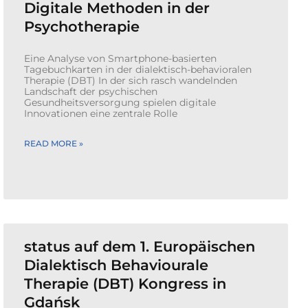
Digitale Methoden in der
Psychotherapie
Eine Analyse von Smartphone-basierten
Tagebuchkarten in der dialektisch-behavioralen
Therapie (DBT) In der sich rasch wandelnden
Landschaft der psychischen
Gesundheitsversorgung spielen digitale
Innovationen eine zentrale Rolle
READ MORE »
status auf dem 1. Europäischen
Dialektisch Behaviourale
Therapie (DBT) Kongress in
Gdańsk