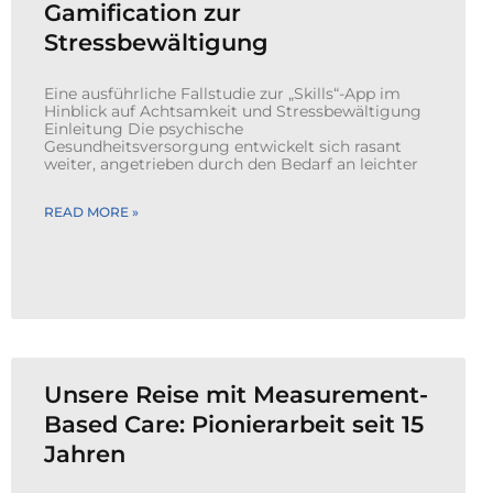
Gamification zur
Stressbewältigung
Eine ausführliche Fallstudie zur „Skills“-App im
Hinblick auf Achtsamkeit und Stressbewältigung
Einleitung Die psychische
Gesundheitsversorgung entwickelt sich rasant
weiter, angetrieben durch den Bedarf an leichter
READ MORE »
Unsere Reise mit Measurement-
Based Care: Pionierarbeit seit 15
Jahren