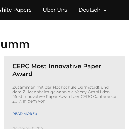
hite Papers
Über Uns
Deutsch
 humm
CERC Most Innovative Paper
Award
Zusammen mit der Hochschule Darmstadt und
dem ZI Mannheim gewann die Vacay GmbH den
Most Innovative Paper Award der CERC Conference
2017. In dem von
READ MORE »
November 8, 2017