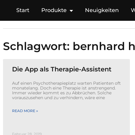
Start
Produkte
Neuigkeiten
W
Schlagwort: bernhard
Die App als Therapie-Assistent
Auf einen Psychotherapieplatz warten Patienten oft
monatelang. Doch eine Therapie ist anstrengend.
Immer wieder kommt es zu Abbrüchen. Solche
vorauszusehen und zu verhindern, wäre eine
READ MORE »
Februar 28, 2019